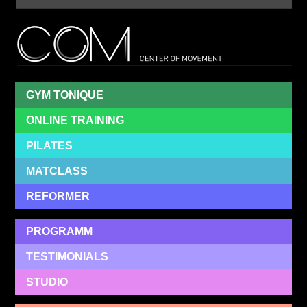
Cent
Of
Mov
GYM TONIQUE
ONLINE TRAINING
PILATES
MATCLASS
REFORMER
PROGRAMM
TESTIMONIALS
STUDIO